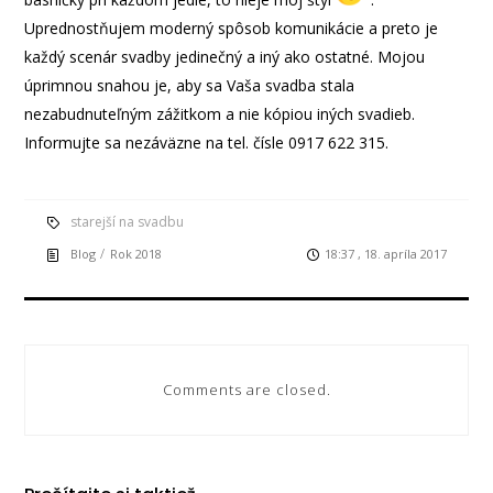
Uprednostňujem moderný spôsob komunikácie a preto je
každý scenár svadby jedinečný a iný ako ostatné. Mojou
úprimnou snahou je, aby sa Vaša svadba stala
nezabudnuteľným zážitkom a nie kópiou iných svadieb.
Informujte sa nezáväzne na tel. čísle 0917 622 315.
starejší na svadbu
/
Blog
Rok 2018
18:37 , 18. apríla 2017
Comments are closed.