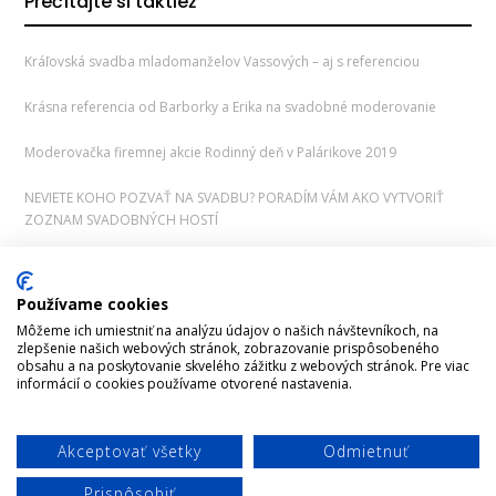
Prečítajte si taktiež
Kráľovská svadba mladomanželov Vassových – aj s referenciou
Krásna referencia od Barborky a Erika na svadobné moderovanie
Moderovačka firemnej akcie Rodinný deň v Palárikove 2019
NEVIETE KOHO POZVAŤ NA SVADBU? PORADÍM VÁM AKO VYTVORIŤ
ZOZNAM SVADOBNÝCH HOSTÍ
Prečo si vybrať práve mňa
Používame cookies
SVADOBNÉ MODEROVANIE V NITRE: PERFEKTNÁ ATMOSFÉRA V HOTELI
Môžeme ich umiestniť na analýzu údajov o našich návštevníkoch, na
ZLATÝ KĽÚČIK
zlepšenie našich webových stránok, zobrazovanie prispôsobeného
obsahu a na poskytovanie skvelého zážitku z webových stránok. Pre viac
TUŠÍTE PREČO NEVESTY NOSIA SVADOBNÚ KYTICU?
informácií o cookies používame otvorené nastavenia.
Akceptovať všetky
Odmietnuť
Prispôsobiť